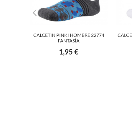
AÑADIR AL CARRITO
CALCETÍN PINKI HOMBRE 22774
CALCE
FANTASÍA
1,95 €
Precio