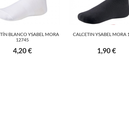
AÑADIR AL CARRITO
AÑADIR AL CARRITO
TÍN BLANCO YSABEL MORA
CALCETIN YSABEL MORA 
12745
4,20 €
1,90 €
Precio
Precio