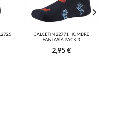
AÑADIR AL CARRITO
V
12726
CALCETÍN 22771 HOMBRE
CALCET
FANTASÍA PACK 3
2,95 €
Precio